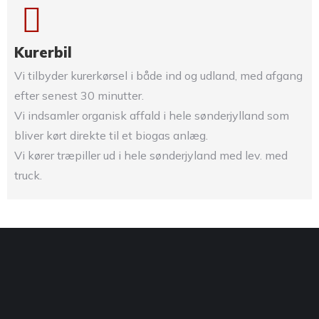
Kurerbil
Vi tilbyder kurerkørsel i både ind og udland, med afgang
efter senest 30 minutter.
Vi indsamler organisk affald i hele sønderjylland som
bliver kørt direkte til et biogas anlæg.
Vi kører træpiller ud i hele sønderjyland med lev. med
truck.