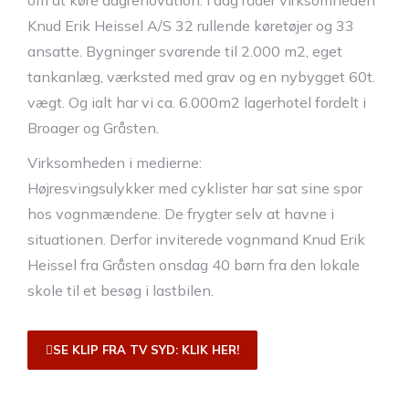
om at køre dagrenovation. I dag råder virksomheden
Knud Erik Heissel A/S 32 rullende køretøjer og 33
ansatte. Bygninger svarende til 2.000 m2, eget
tankanlæg, værksted med grav og en nybygget 60t.
vægt. Og ialt har vi ca. 6.000m2 lagerhotel fordelt i
Broager og Gråsten.
Virksomheden i medierne:
Højresvingsulykker med cyklister har sat sine spor
hos vognmændene. De frygter selv at havne i
situationen. Derfor inviterede vognmand Knud Erik
Heissel fra Gråsten onsdag 40 børn fra den lokale
skole til et besøg i lastbilen.
SE KLIP FRA TV SYD: KLIK HER!